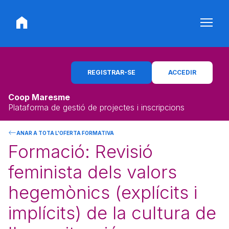
REGISTRAR-SE
ACCEDIR
Coop Maresme
Plataforma de gestió de projectes i inscripcions
ANAR A TOTA L'OFERTA FORMATIVA
Formació: Revisió
feminista dels valors
hegemònics (explícits i
implícits) de la cultura de