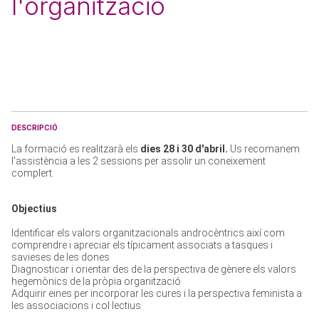
l'organització
DESCRIPCIÓ
La formació es realitzarà els
 dies 28 i 30 d'abril. 
Us recomanem 
l'assistència a les 2 sessions per assolir un coneixement 
complert.
Objectius
Identificar els valors organitzacionals androcèntrics així com 
comprendre i apreciar els típicament associats a tasques i 
savieses de les dones

Diagnosticar i orientar des de la perspectiva de gènere els valors 
hegemònics de la pròpia organització

Adquirir eines per incorporar les cures i la perspectiva feminista a 
les associacions i col·lectius
