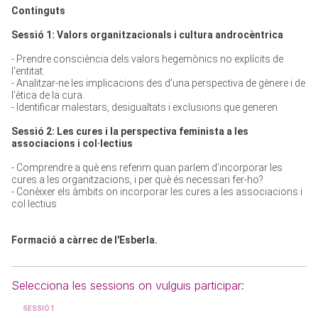
Continguts
Sessió 1: Valors organitzacionals i cultura androcèntrica
- Prendre consciència dels valors hegemònics no explícits de 
l'entitat.

- Analitzar-ne les implicacions des d'una perspectiva de gènere i de 
l’ètica de la cura.

- Identificar malestars, desigualtats i exclusions que generen

Sessió 2: Les cures i la perspectiva feminista a les 
associacions i col·lectius
- Comprendre a què ens referim quan parlem d’incorporar les 
cures a les organitzacions, i per què és necessari fer-ho?

- Conèixer els àmbits on incorporar les cures a les associacions i 
col·lectius
Formació a càrrec de l'Esberla.
Selecciona les sessions on vulguis participar:
SESSIÓ 1