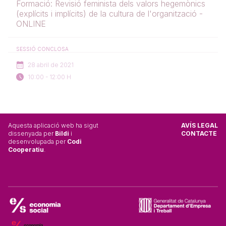
Formació: Revisió feminista dels valors hegemònics
(explícits i implícits) de la cultura de l'organització -
ONLINE
SESSIÓ CONCLOSA
28 abril de 2021
10:00 - 12:00 H
Aquesta aplicació web ha sigut
AVÍS LEGAL
dissenyada per
Bildi
i
CONTACTE
desenvolupada per
Codi
Cooperatiu
.